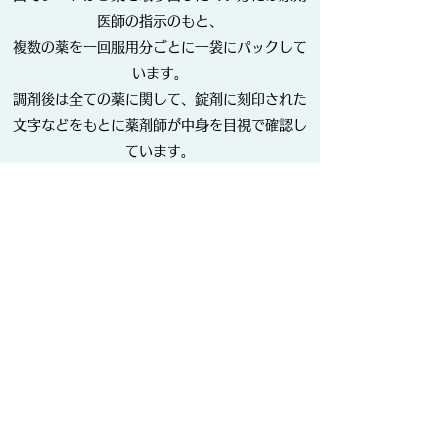
医師の指示のもと、
複数の薬を一回服用分ごとに一袋にパックして
います。
調剤後は全ての薬に関して、錠剤に刻印された
文字などをもとに薬剤師が中身を目視で確認し
ています。
（店舗により医師の指示を要さず自費での利用
も可能です。詳細は各店舗に問い合わせくださ
い。）
健康相談等
処方されている薬の飲み合わせに始まり、服用